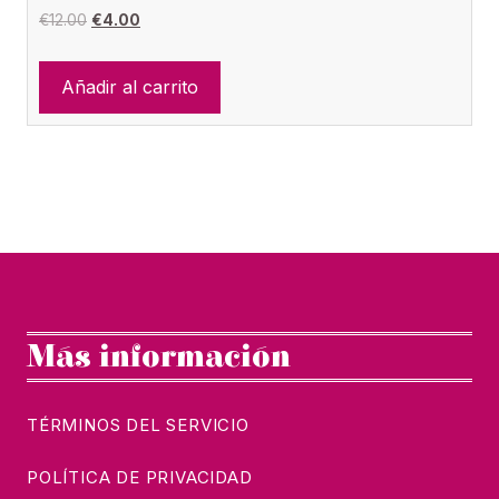
El
El
€
12.00
€
4.00
precio
precio
original
actual
Añadir al carrito
era:
es:
€12.00.
€4.00.
Más información
TÉRMINOS DEL SERVICIO
POLÍTICA DE PRIVACIDAD