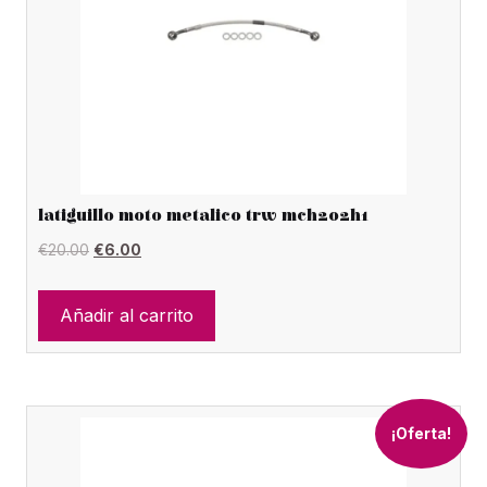
latiguillo moto metalico trw mch202h1
El
El
€
20.00
€
6.00
precio
precio
original
actual
Añadir al carrito
era:
es:
€20.00.
€6.00.
¡Oferta!