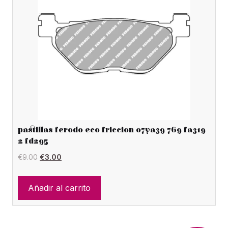
pastillas ferodo eco friccion 07ya39 769 fa319
2 fd295
El
El
€
9.00
€
3.00
precio
precio
original
actual
Añadir al carrito
era:
es:
€9.00.
€3.00.