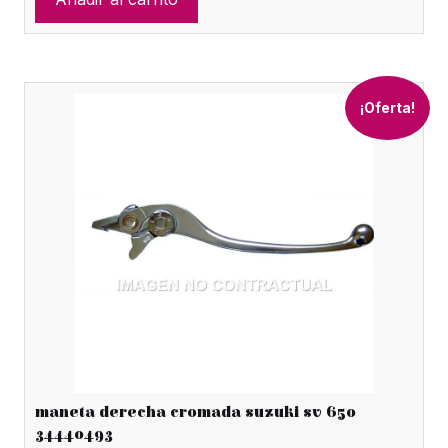
era:
es:
€62.00.
€18.00.
¡Oferta!
maneta derecha cromada suzuki sv 650
34440493