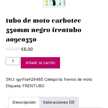
tubo de moto carbotec
350mm negro frentubo
a09c0350
El
El
€
20.00
€
6.00
precio
precio
original
actual
tubo
Añadir al carrito
era:
es:
de
€20.00.
€6.00.
moto
SKU:
igyrfxeh26485
Categoría:
frenos de moto
carbotec
Etiqueta:
FRENTUBO
350mm
negro
frentubo
Descripción
Valoraciones (0)
a09c0350