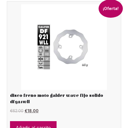
¡Oferta!
disco freno moto galder wave fijo solido
df921wll
El
El
€
62.00
€
18.00
precio
precio
original
actual
Añadir al carrito