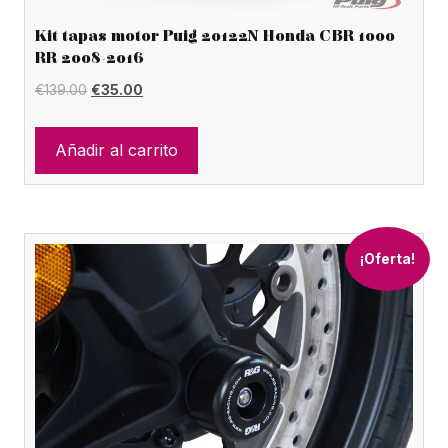
Kit tapas motor Puig 20122N Honda CBR 1000
RR 2008-2016
El
El
€
139.00
€
35.00
precio
precio
original
actual
Añadir al carrito
era:
es:
€139.00.
€35.00.
¡Oferta!