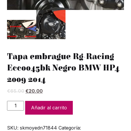
Tapa embrague Rg-Racing
Ecc0045bk Negro BMW HP4
2009 2014
El
El
€
65.00
€
20.00
precio
precio
original
actual
Tapa
Añadir al carrito
era:
es:
embrague
€65.00.
€20.00.
Rg-
SKU:
skmoyedn71844
Categoría:
Racing