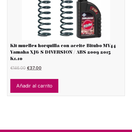
Kit muelles horquilla con aceite Bitubo MY44
Yamaha XJ6-S DIVERSION / ABS 2009 2015
K1.10
El
El
€
146.00
€
37.00
precio
precio
original
actual
Añadir al carrito
era:
es:
€146.00.
€37.00.