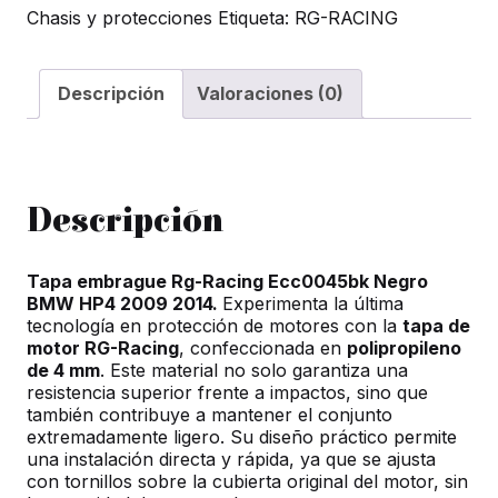
Chasis y protecciones
Etiqueta:
RG-RACING
Ecc0045bk
Negro
BMW
Descripción
Valoraciones (0)
HP4
2009
2014
cantidad
Descripción
Tapa embrague Rg-Racing Ecc0045bk Negro
BMW HP4 2009 2014.
Experimenta la última
tecnología en protección de motores con la
tapa de
motor RG-Racing
, confeccionada en
polipropileno
de 4 mm
. Este material no solo garantiza una
resistencia superior frente a impactos, sino que
también contribuye a mantener el conjunto
extremadamente ligero. Su diseño práctico permite
una instalación directa y rápida, ya que se ajusta
con tornillos sobre la cubierta original del motor, sin