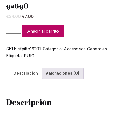
9269O
El
El
€
24.00
€
7.00
precio
precio
original
actual
Tapa
Añadir al carrito
era:
es:
depósito
€24.00.
€7.00.
fluidos
SKU:
rifpifth16297
Categoría:
Accesorios Generales
Puig
Etiqueta:
PUIG
9269O
cantidad
Descripción
Valoraciones (0)
Descripción