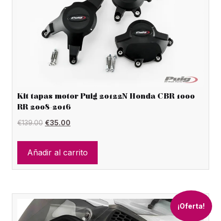
Kit tapas motor Puig 20122N Honda CBR 1000
RR 2008-2016
El
El
€
139.00
€
35.00
precio
precio
original
actual
Añadir al carrito
era:
es:
€139.00.
€35.00.
¡Oferta!