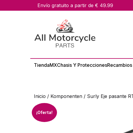
skip
Envío gratuito a partir de € 49.99
to
content
Tienda
MX
Chasis Y Protecciones
Recambios
Inicio
/
Komponenten
/ Surly Eje pasante R
¡Oferta!