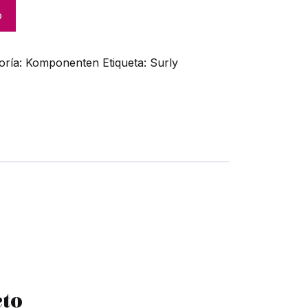
o
oría:
Komponenten
Etiqueta:
Surly
eto