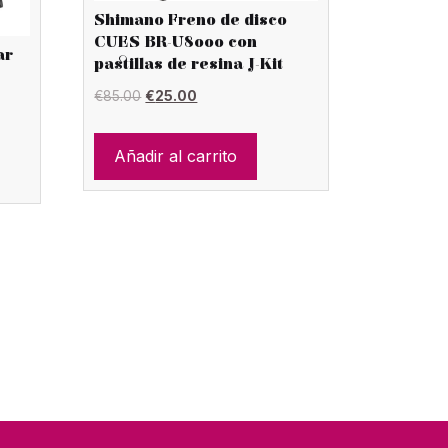
Shimano Freno de disco
CUES BR-U8000 con
ar
pastillas de resina J-Kit
El
El
€
85.00
€
25.00
precio
precio
original
actual
Añadir al carrito
era:
es:
€85.00.
€25.00.