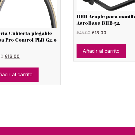
BBB Acople para manill
AeroBase BHB-52
El
El
€
45.00
€
13.00
oria Cubierta plegable
a Pro Control TLR G2.0
precio
precio
original
actual
Añadir al carrito
El
El
00
€
16.00
era:
es:
precio
precio
€45.00.
€13.00.
original
actual
adir al carrito
era:
es:
€53.00.
€16.00.