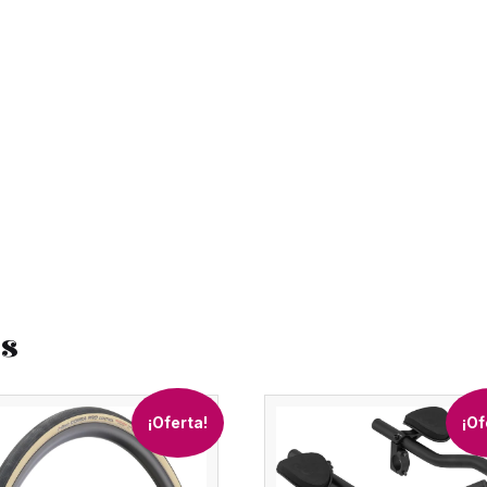
os
¡Oferta!
¡Of