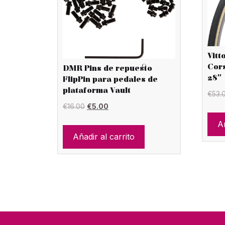
Vitt
Cors
DMR Pins de repuesto
28″
FlipPin para pedales de
plataforma Vault
€
53.
El
El
€
16.00
€
5.00
precio
precio
Añ
original
actual
Añadir al carrito
era:
es:
€16.00.
€5.00.