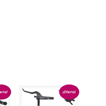
erta!
¡Oferta!