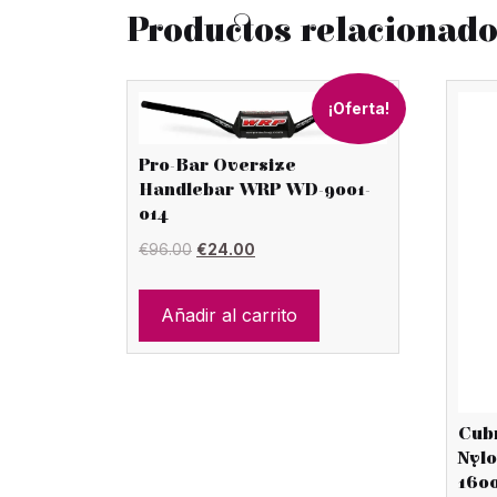
Productos relacionad
¡Oferta!
Pro-Bar Oversize
Handlebar WRP WD-9001-
014
El
El
€
96.00
€
24.00
precio
precio
original
actual
Añadir al carrito
era:
es:
€96.00.
€24.00.
Cubr
Nyl
160