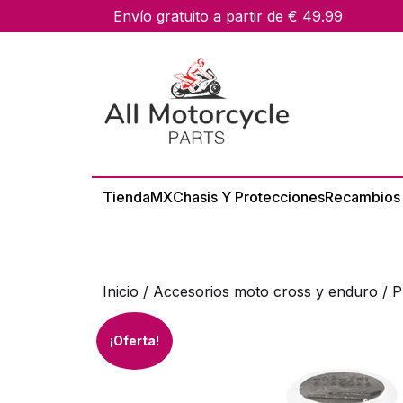
skip
Envío gratuito a partir de € 49.99
to
content
Tienda
MX
Chasis Y Protecciones
Recambios
Inicio
/
Accesorios moto cross y enduro
/ P
¡Oferta!