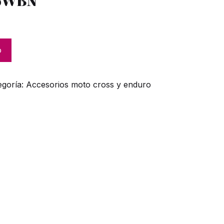
00WBN
o
egoría:
Accesorios moto cross y enduro