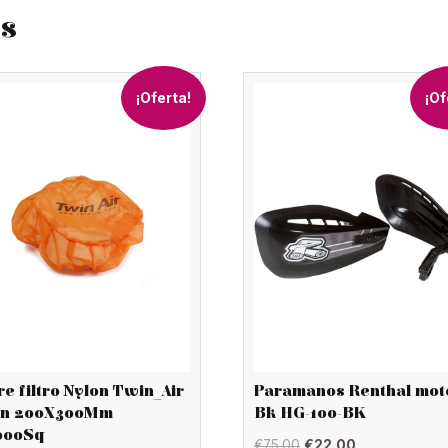
os
¡Oferta!
¡Of
e filtro Nylon Twin_Air
Paramanos Renthal mot
on 200X300Mm
Bk HG-100-BK
000Sq
El
El
€
75.00
€
22.00