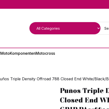
 Moto
Komponenten
Motocross
uños Triple Density Offroad 788 Closed End White/Bla
Puños Triple D
Closed End W