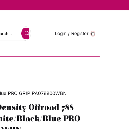
Login / Register
ck/Blue PRO GRIP PA078800WBN
ensity Offroad 788
hite/Black/Blue PRO