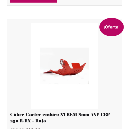
era:
es:
€59.00.
€18.00.
¡Oferta!
Cubre Carter enduro XTREM 8mm AXP CRF
250 R/RX – Rojo