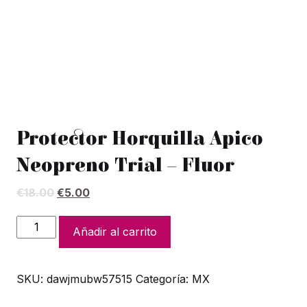
Protector Horquilla Apico
Neopreno Trial – Fluor
El
El
€
18.00
€
5.00
precio
precio
original
actual
Protector
Añadir al carrito
era:
es:
Horquilla
€18.00.
€5.00.
Apico
SKU:
dawjmubw57515
Categoría:
MX
Neopreno
Trial