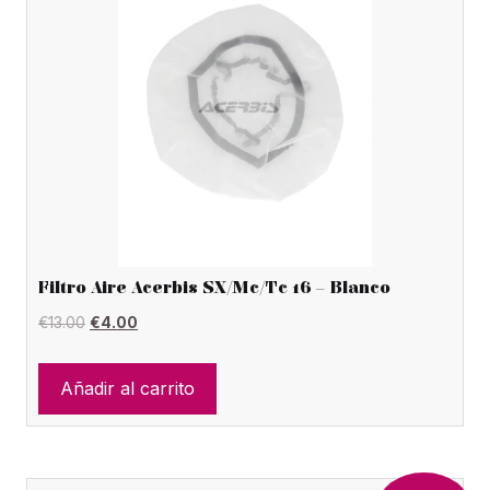
Filtro Aire Acerbis SX/Mc/Tc 16 – Blanco
El
El
€
13.00
€
4.00
precio
precio
original
actual
Añadir al carrito
era:
es:
€13.00.
€4.00.