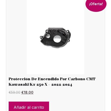
¡Oferta!
Protección De Encendido Por Carbono CMT
Kawasaki Kx 250 X – 2022-2024
El
El
€
59.00
€
18.00
precio
precio
original
actual
Añadir al carrito