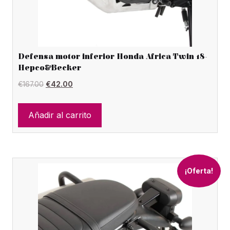
Defensa motor inferior Honda Africa Twin 18-
Hepco&Becker
El
El
€
167.00
€
42.00
precio
precio
original
actual
Añadir al carrito
era:
es:
€167.00.
€42.00.
¡Oferta!