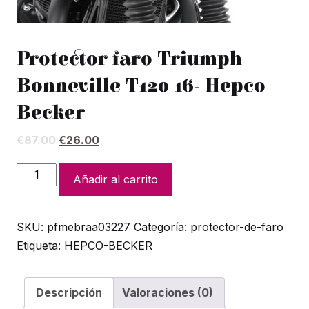
Protector faro Triumph
Bonneville T120 16- Hepco
Becker
El
El
€
87.00
€
26.00
precio
precio
original
actual
Protector
Añadir al carrito
era:
es:
faro
€87.00.
€26.00.
Triumph
SKU:
pfmebraa03227
Categoría:
protector-de-faro
Bonneville
Etiqueta:
HEPCO-BECKER
T120
16-
Hepco
Descripción
Valoraciones (0)
Becker