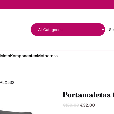
 Moto
Komponenten
Motocross
 PLX532
Portamaletas 
El
El
€
130.00
€
32.00
precio
precio