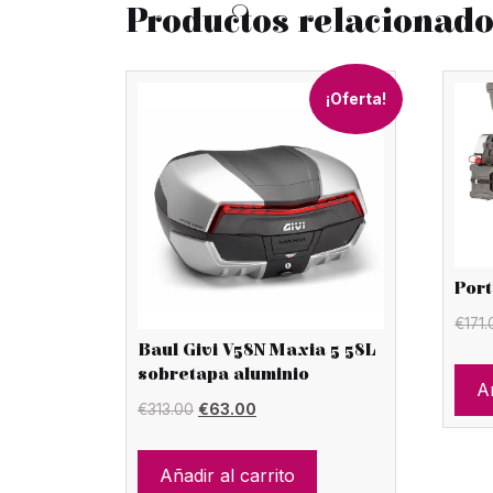
Productos relacionad
¡Oferta!
Port
€
171
Baul Givi V58N Maxia 5 58L
sobretapa aluminio
Añ
El
El
€
313.00
€
63.00
precio
precio
original
actual
Añadir al carrito