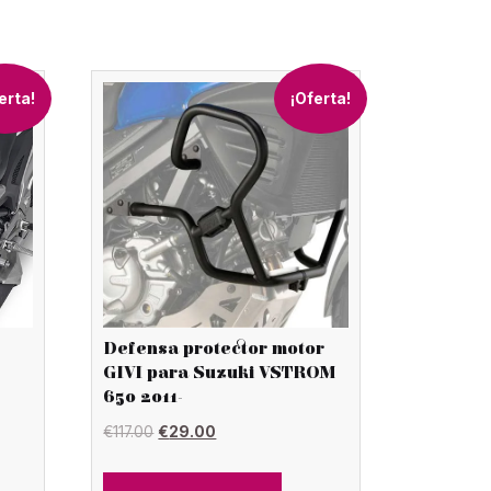
erta!
¡Oferta!
Defensa protector motor
GIVI para Suzuki VSTROM
650 2011-
El
El
€
117.00
€
29.00
precio
precio
original
actual