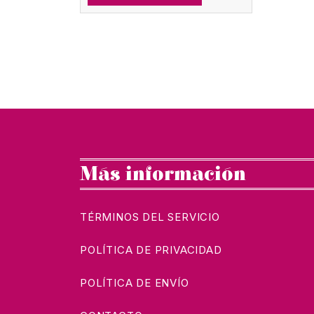
era:
es:
€313.00.
€63.00.
Más información
TÉRMINOS DEL SERVICIO
POLÍTICA DE PRIVACIDAD
POLÍTICA DE ENVÍO