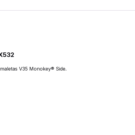
X532
ra maletas V35 Monokey® Side.