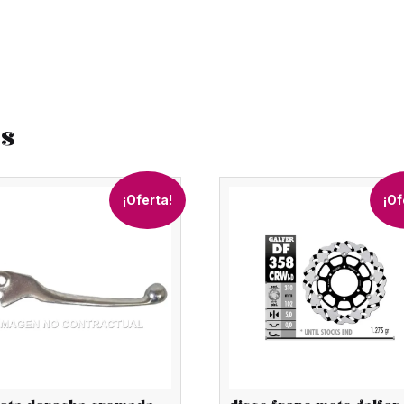
os
¡Oferta!
¡Of