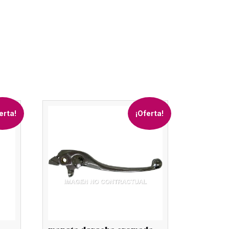
erta!
¡Oferta!