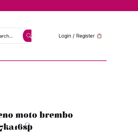
Login / Register
freno moto brembo
07ka16sp