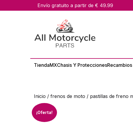
skip
Envío gratuito a partir de € 49.99
to
content
Tienda
MX
Chasis Y Protecciones
Recambios
Inicio
/
frenos de moto
/ pastillas de freno
¡Oferta!