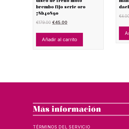
disco de freno moto
man
brembo fijo serie oro
dae
78b40890
€
4.0
El
El
€
179.00
€
45.00
precio
precio
Añ
original
actual
Añadir al carrito
era:
es:
€179.00.
€45.00.
Más información
TÉRMINOS DEL SERVICIO