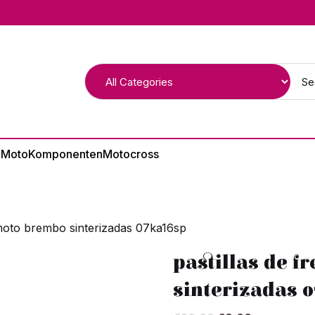
 Moto
Komponenten
Motocross
 moto brembo sinterizadas 07ka16sp
pastillas de 
sinterizadas 