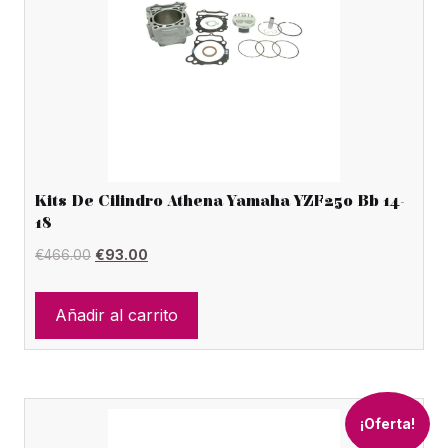
Kits De Cilindro Athena Yamaha YZF250 Bb 14-
18
El
El
€
466.00
€
93.00
precio
precio
original
actual
Añadir al carrito
era:
es:
€466.00.
€93.00.
¡Oferta!