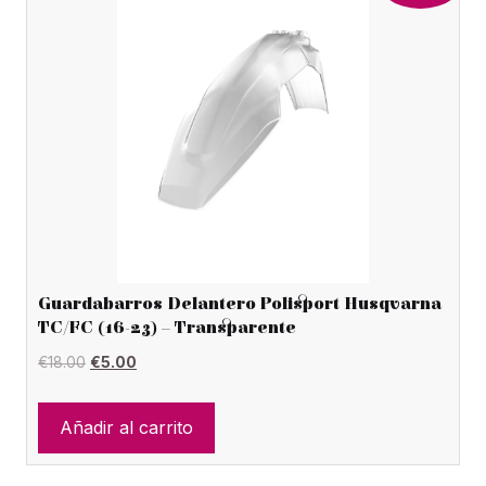
Guardabarros Delantero Polisport Husqvarna
TC/FC (16-23) – Transparente
El
El
€
18.00
€
5.00
precio
precio
original
actual
Añadir al carrito
era:
es:
€18.00.
€5.00.