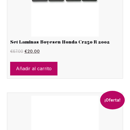
Set Laminas Boyesen Honda Cr250 R 2002
El
El
€
67.00
€
20.00
precio
precio
original
actual
Añadir al carrito
era:
es:
€67.00.
€20.00.
¡Oferta!