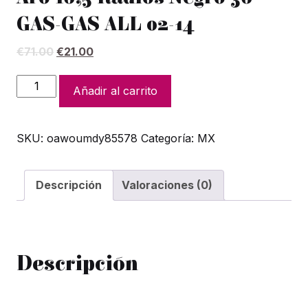
GAS-GAS ALL 02-14
El
El
€
71.00
€
21.00
precio
precio
original
actual
Juego
Añadir al carrito
era:
es:
Radios
€71.00.
€21.00.
Negro
SKU:
oawoumdy85578
Categoría:
MX
Delt
Haan
Ref.
Descripción
Valoraciones (0)
(Buje
Original)
Aro
16,5
Descripción
Radios
Negro
36