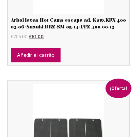
Arbol levas Hot Cams escape ad. Kaw.KFX 400
03-06/Suzuki DRZ-SM 05-14/LTZ 400 00-13
El
El
€
205.00
€
51.00
precio
precio
original
actual
Añadir al carrito
era:
es:
€205.00.
€51.00.
¡Oferta!