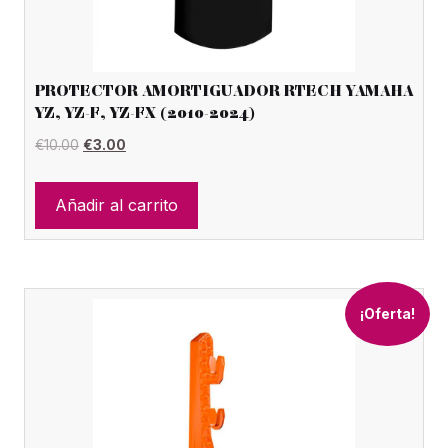
PROTECTOR AMORTIGUADOR RTECH YAMAHA
YZ, YZ-F, YZ-FX (2010-2024)
El
El
€
10.00
€
3.00
precio
precio
original
actual
Añadir al carrito
era:
es:
€10.00.
€3.00.
¡Oferta!