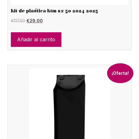
kit de plástica ktm sx 50 2024 2025
El
El
€
117.00
€
29.00
precio
precio
original
actual
Añadir al carrito
era:
es:
€117.00.
€29.00.
¡Oferta!