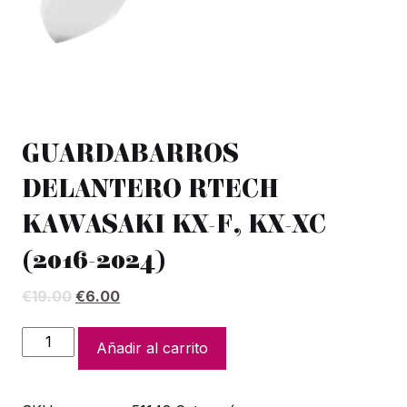
GUARDABARROS
DELANTERO RTECH
KAWASAKI KX-F, KX-XC
(2016-2024)
El
El
€
19.00
€
6.00
precio
precio
original
actual
GUARDABARROS
Añadir al carrito
era:
es:
DELANTERO
€19.00.
€6.00.
RTECH