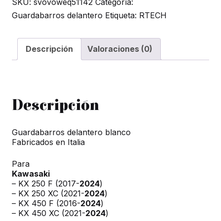
SKU:
svovoweq51142
Categoría:
KAWASAKI
Guardabarros delantero
Etiqueta:
RTECH
KX-
F,
KX-
Descripción
Valoraciones (0)
XC
(2016-
2024)
cantidad
Descripción
Guardabarros delantero blanco
Fabricados en Italia
Para
Kawasaki
– KX 250 F (2017-
2024
)
– KX 250 XC (2021-
2024
)
– KX 450 F (2016-
2024
)
– KX 450 XC (2021-
2024
)