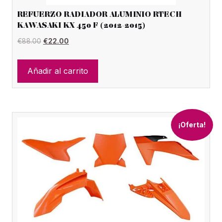
REFUERZO RADIADOR ALUMINIO RTECH
KAWASAKI KX 450 F (2012-2015)
El
El
€
88.00
€
22.00
precio
precio
original
actual
Añadir al carrito
era:
es:
€88.00.
€22.00.
¡Oferta!