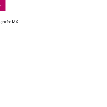
o
egoría:
MX