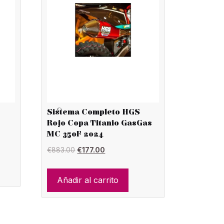
Sistema Completo HGS
8
Rojo Copa Titanio GasGas
MC 350F 2024
El
El
€
883.00
€
177.00
precio
precio
original
actual
Añadir al carrito
era:
es:
€883.00.
€177.00.