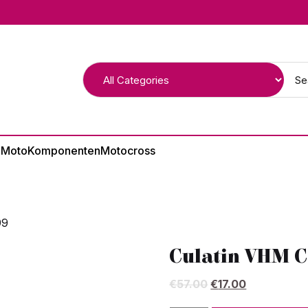
 Moto
Komponenten
Motocross
99
Culatin VHM C
El
El
€
57.00
€
17.00
precio
precio