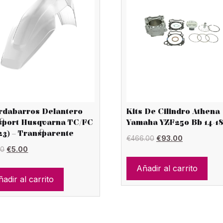
rdabarros Delantero
Kits De Cilindro Athena
isport Husqvarna TC/FC
Yamaha YZF250 Bb 14-1
23) – Transparente
El
El
€
466.00
€
93.00
El
El
00
€
5.00
precio
precio
precio
precio
original
actual
Añadir al carrito
original
actual
adir al carrito
era:
es:
era:
es:
€466.00.
€93.00.
€18.00.
€5.00.