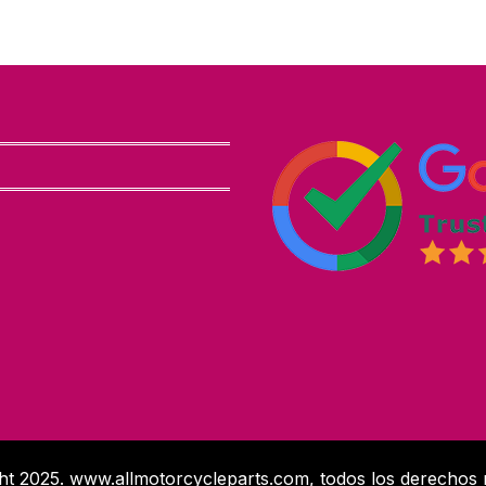
t 2025. www.allmotorcycleparts.com, todos los derechos