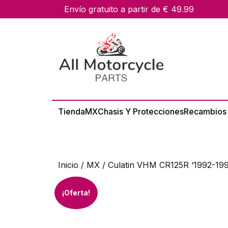
skip
Envío gratuito a partir de € 49.99
to
content
Tienda
MX
Chasis Y Protecciones
Recambios
Inicio
/
MX
/ Culatin VHM CR125R ‘1992-19
¡Oferta!