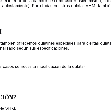
r el interior de la cámara de combustión usted mismo, con 
n, aplastamiento). Para todas nuestras culatas VHM, tambi
M
ambién ofrecemos culatines especiales para ciertas culatas
onalizado según sus especificaciones.
 casos se necesita modificación de la culata)
CIÓN?
o de VHM: