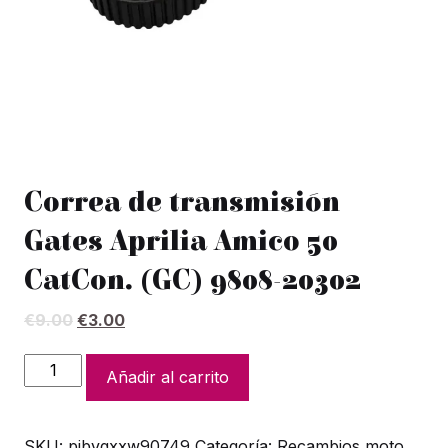
Correa de transmisión
Gates Aprilia Amico 50
CatCon. (GC) 9808-20302
El
El
€
9.00
€
3.00
precio
precio
original
actual
Correa
Añadir al carrito
era:
es:
de
€9.00.
€3.00.
transmisión
SKU:
pibvgxxw90749
Categoría:
Recambios moto
Gates