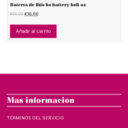
Batería de litio bs battery bsli-02
El
El
€
55.00
€
16.00
precio
precio
original
actual
Añadir al carrito
era:
es:
€55.00.
€16.00.
Más información
TÉRMINOS DEL SERVICIO