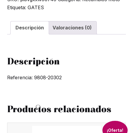
Etiqueta:
GATES
Aprilia
Amico
50
Descripción
Valoraciones (0)
CatCon.
(GC)
9808-
20302
Descripción
cantidad
Referencia: 9808-20302
Productos relacionados
¡Oferta!