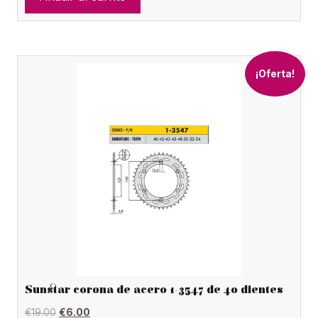
era:
es:
€12.00.
€4.00.
¡Oferta!
Sunstar corona de acero 1-3547 de 40 dientes
El
El
€
19.00
€
6.00