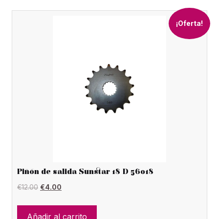
¡Oferta!
Piñón de salida Sunstar 18 D 56018
El
El
€
12.00
€
4.00
precio
precio
original
actual
Añadir al carrito