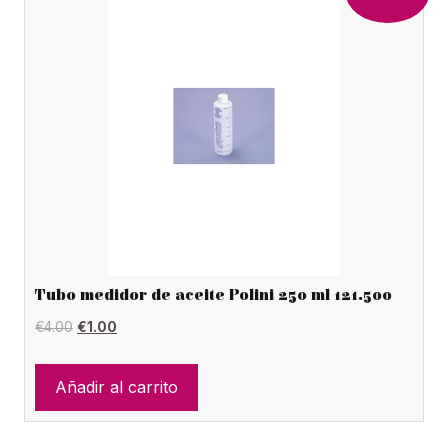
Tubo medidor de aceite Polini 250 ml 121.500
El
El
€
4.00
€
1.00
precio
precio
original
actual
Añadir al carrito
era:
es:
€4.00.
€1.00.