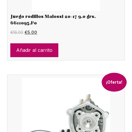
Juego rodillos Malossi 20×17 9.0 grs.
6611095.F0
El
El
€
16.00
€
5.00
precio
precio
original
actual
Añadir al carrito
era:
es:
€16.00.
€5.00.
¡Oferta!