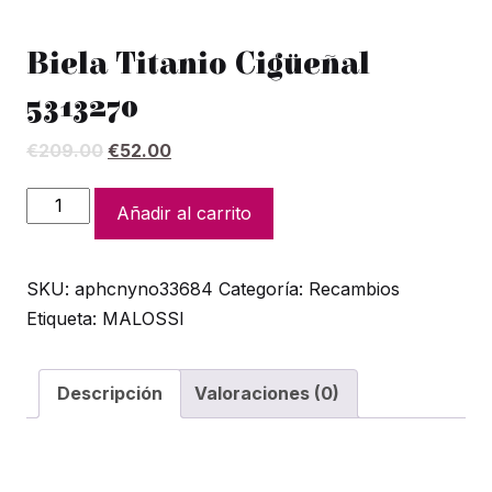
Biela Titanio Cigüeñal
5313270
El
El
€
209.00
€
52.00
precio
precio
original
actual
Biela
Añadir al carrito
era:
es:
Titanio
€209.00.
€52.00.
Cigüeñal
SKU:
aphcnyno33684
Categoría:
Recambios
5313270
Etiqueta:
MALOSSI
cantidad
Descripción
Valoraciones (0)