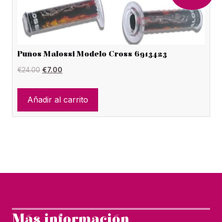
Puños Malossi Modelo Cross 6913423
El
El
€
24.00
€
7.00
precio
precio
original
actual
Añadir al carrito
era:
es:
€24.00.
€7.00.
Más información