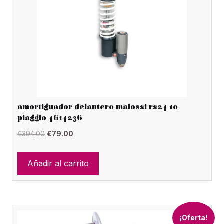
amortiguador delantero malossi rs24 10
piaggio 4614236
El
El
€
394.00
€
79.00
precio
precio
original
actual
Añadir al carrito
era:
es:
€394.00.
€79.00.
¡Oferta!