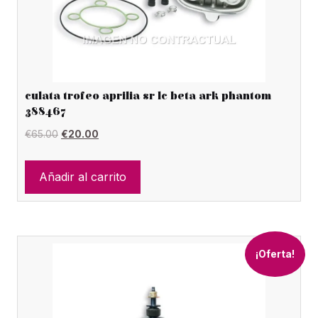
culata trofeo aprilia sr lc beta ark phantom
388467
El
El
€
65.00
€
20.00
precio
precio
original
actual
Añadir al carrito
era:
es:
€65.00.
€20.00.
¡Oferta!