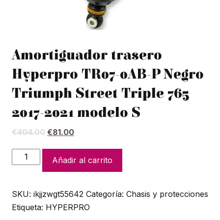
Amortiguador trasero
Hyperpro TR07-0AB-P Negro
Triumph Street Triple 765
2017-2021 modelo S
El
El
€
404.00
€
81.00
precio
precio
original
actual
Amortiguador
Añadir al carrito
era:
es:
trasero
€404.00.
€81.00.
Hyperpro
SKU:
ikjjzwgt55642
Categoría:
Chasis y protecciones
TR07-
Etiqueta:
HYPERPRO
0AB-