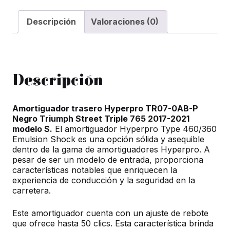
P
Negro
Descripción
Valoraciones (0)
Triumph
Street
Triple
765
Descripción
2017-
2021
Amortiguador trasero Hyperpro TR07-0AB-P
modelo
Negro Triumph Street Triple 765 2017-2021
S
modelo S.
El amortiguador Hyperpro Type 460/360
Emulsion Shock es una opción sólida y asequible
cantidad
dentro de la gama de amortiguadores Hyperpro. A
pesar de ser un modelo de entrada, proporciona
características notables que enriquecen la
experiencia de conducción y la seguridad en la
carretera.
Este amortiguador cuenta con un ajuste de rebote
que ofrece hasta 50 clics. Esta característica brinda