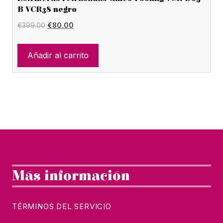
B VCR38 negro
El
El
€
399.00
€
80.00
precio
precio
original
actual
Añadir al carrito
era:
es:
€399.00.
€80.00.
Más información
TÉRMINOS DEL SERVICIO