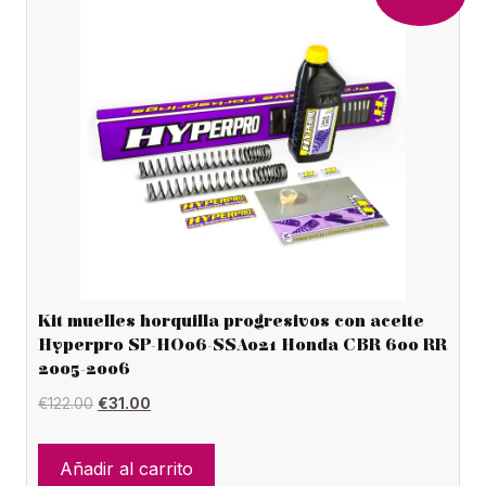
Kit muelles horquilla progresivos con aceite
Hyperpro SP-HO06-SSA021 Honda CBR 600 RR
2005-2006
El
El
€
122.00
€
31.00
precio
precio
original
actual
Añadir al carrito