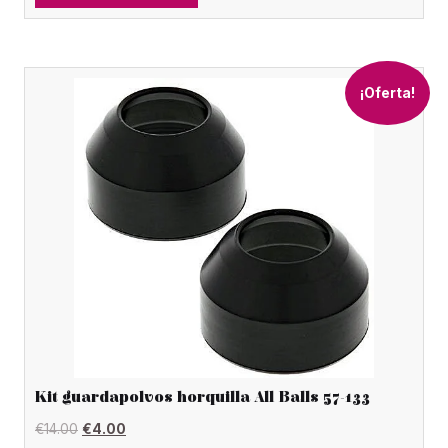
era:
es:
€122.00.
€31.00.
¡Oferta!
Kit guardapolvos horquilla All Balls 57-133
El
El
€
14.00
€
4.00