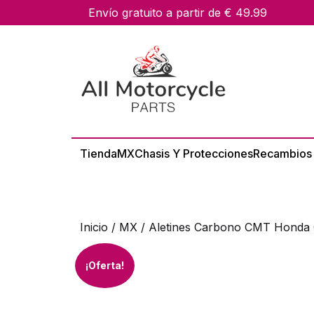
skip
Envío gratuito a partir de € 49.99
to
content
Tienda
MX
Chasis Y Protecciones
Recambios
Inicio
/
MX
/ Aletines Carbono CMT Honda 
¡Oferta!