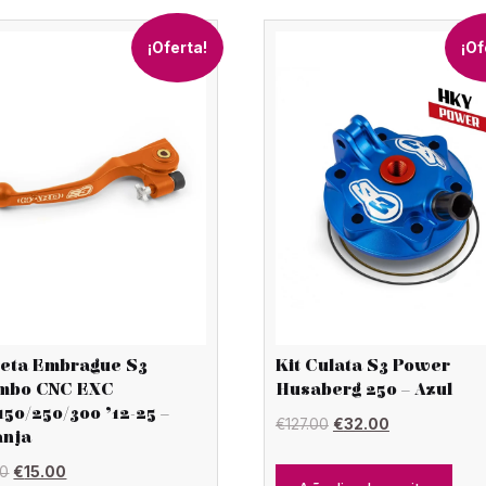
¡Oferta!
¡Of
eta Embrague S3
Kit Culata S3 Power
mbo CNC EXC
Husaberg 250 – Azul
150/250/300 ’12-25 –
El
El
€
127.00
€
32.00
anja
precio
precio
El
El
00
€
15.00
original
actual