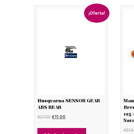
¡Oferta!
Husqvarna SENSOR GEAR
Man
ABS REAR
Bre
125/
El
El
€
37.00
€
11.00
Nar
precio
precio
€
51.
original
actual