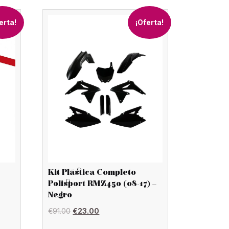
erta!
¡Oferta!
Kit Plástica Completo
Polisport RMZ450 (08-17) –
Negro
El
El
€
91.00
€
23.00
precio
precio