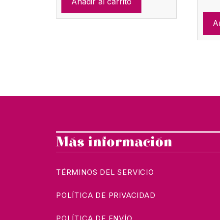
Añadir al carrito
era:
es:
Añ
€37.00.
€11.00.
Más información
TÉRMINOS DEL SERVICIO
POLÍTICA DE PRIVACIDAD
POLÍTICA DE ENVÍO