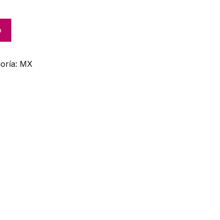
o
oría:
MX