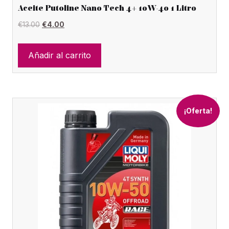
Aceite Putoline Nano Tech 4+ 10W-40 1 Litro
El
El
€
13.00
€
4.00
precio
precio
original
actual
Añadir al carrito
era:
es:
€13.00.
€4.00.
¡Oferta!