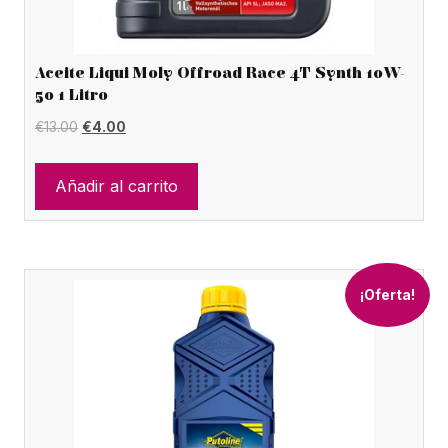
Aceite Liqui Moly Offroad Race 4T Synth 10W-
50 1 Litro
El
El
€
13.00
€
4.00
precio
precio
original
actual
Añadir al carrito
era:
es:
€13.00.
€4.00.
¡Oferta!