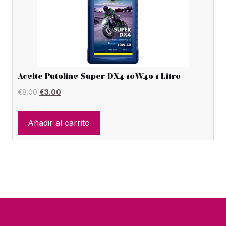
Aceite Putoline Super DX4 10W40 1 Litro
El
El
€
8.00
€
3.00
precio
precio
original
actual
Añadir al carrito
era:
es:
€8.00.
€3.00.