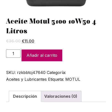
Aceite Motul 5100 10W50 4
Litros
El
El
€
36.00
€
11.00
precio
precio
original
actual
Aceite
Añadir al carrito
era:
es:
Motul
€36.00.
€11.00.
5100
SKU:
rzkbbtcj47640
Categoría:
10W50
Aceites y Lubricantes
Etiqueta:
MOTUL
4
Litros
cantidad
Descripción
Valoraciones (0)