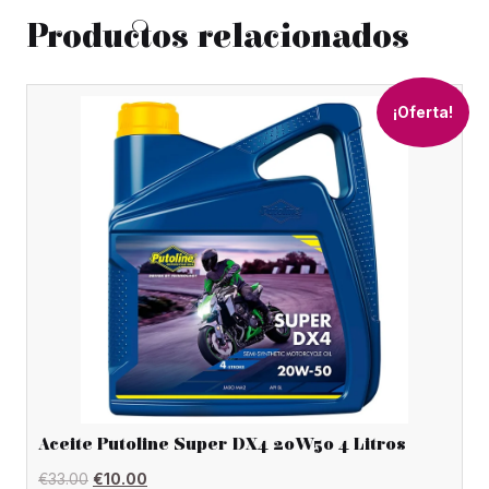
Productos relacionados
¡Oferta!
Aceite Putoline Super DX4 20W50 4 Litros
El
El
€
33.00
€
10.00